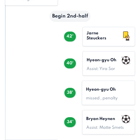
Begin 2nd-half
Jarne
42'
Steuckers
Hyeon-gyu Oh
40'
Assist: Yira Sor
Hyeon-gyu Oh
38'
missed_penalty
Bryan Heynen
34'
Assist: Matte Smets