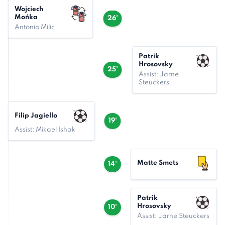
Wojciech
Mońka
26'
Antonio Milic
Patrik
Hrosovsky
25'
Assist: Jarne
Steuckers
Filip Jagiello
19'
Assist: Mikael Ishak
Matte Smets
14'
Patrik
Hrosovsky
10'
Assist: Jarne Steuckers