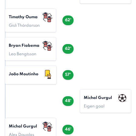
Timothy Ouma
62'
Gísli Thórdarson
Bryan Fiabema
62'
Leo Bengtsson
João Moutinho
57'
Michal Gurgul
48'
Eigen goal
Michal Gurgul
46'
Alex Douglas