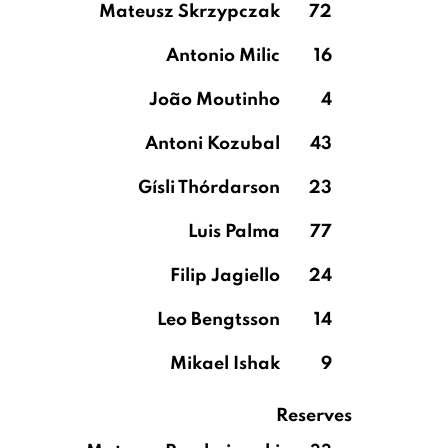
Mateusz Skrzypczak
72
Antonio Milic
16
João Moutinho
4
Antoni Kozubal
43
Gísli Thórdarson
23
Luis Palma
77
Filip Jagiello
24
Leo Bengtsson
14
Mikael Ishak
9
Reserves