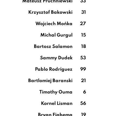
Mateusz Pruchniewski
33
Krzysztof Bakowski
31
Wojciech Mońka
27
Michal Gurgul
15
Bartosz Salamon
18
Sammy Dudek
53
Pablo Rodríguez
99
Bartlomiej Baranski
21
Timothy Ouma
6
Kornel Lisman
56
Bryan Fiabema
19