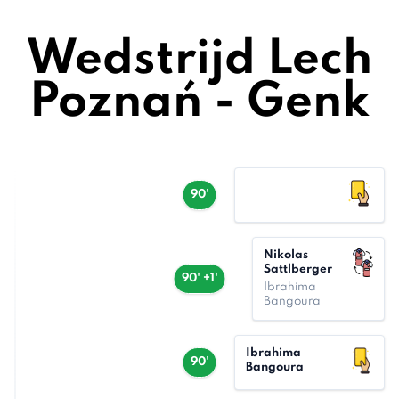
Wedstrijd Lech
Poznań - Genk
90'
Nikolas
Sattlberger
90' +1'
Ibrahima
Bangoura
Ibrahima
90'
Bangoura