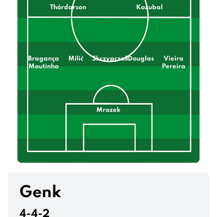
Thórdarson
Kozubal
Bragança
Milić
Skrzypczak
Douglas
Vieira
Moutinho
Pereira
Mrozek
Genk
4-4-2