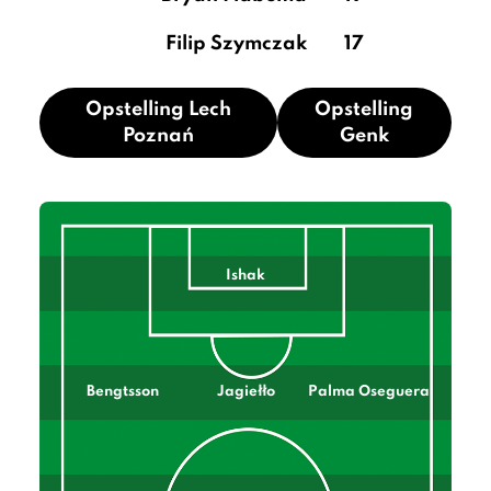
Filip Szymczak
17
Opstelling Lech
Opstelling
Poznań
Genk
Ishak
Bengtsson
Jagiełło
Palma Oseguera