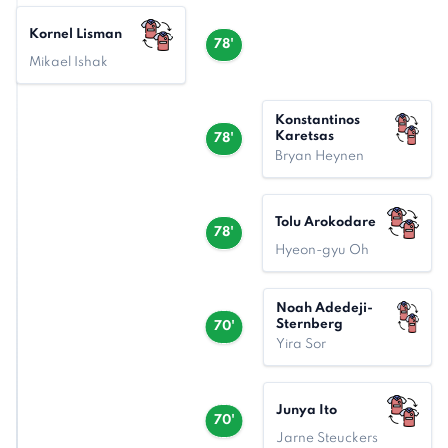
Kornel Lisman
78'
Mikael Ishak
Konstantinos
Karetsas
78'
Bryan Heynen
Tolu Arokodare
78'
Hyeon-gyu Oh
Noah Adedeji-
Sternberg
70'
Yira Sor
Junya Ito
70'
Jarne Steuckers