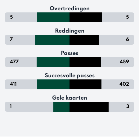
Overtredingen
5
5
Reddingen
7
6
Passes
477
459
Succesvolle passes
411
402
Gele kaarten
1
3