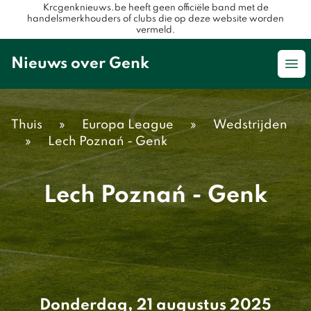
Krcgenknieuws.be heeft geen officiële band met de
handelsmerkhouders of clubs die op deze website worden
vermeld.
Nieuws over Genk
Op
Thuis
»
Europa League
»
Wedstrijden
»
Lech Poznań - Genk
Lech Poznań - Genk
Donderdag, 21 augustus 2025