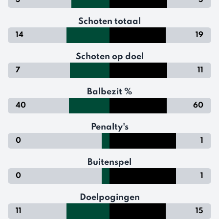
3
5
Schoten totaal
14
19
Schoten op doel
7
11
Balbezit %
40
60
Penalty's
0
1
Buitenspel
0
1
Doelpogingen
11
15