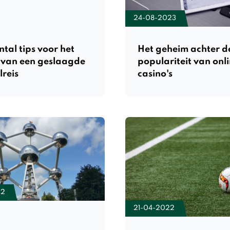
24-08-2023
tal tips voor het
Het geheim achter d
van een geslaagde
populariteit van onl
lreis
casino's
22
21-04-2022