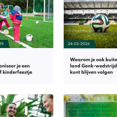
26
24-03-2026
Waarom je ook buite
niseer je een
land Genk-wedstrij
f kinderfeestje
kunt blijven volgen