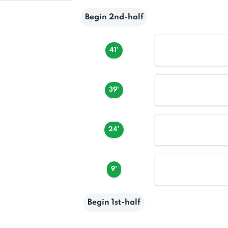
Begin 2nd-half
41'
39'
24'
9'
Begin 1st-half