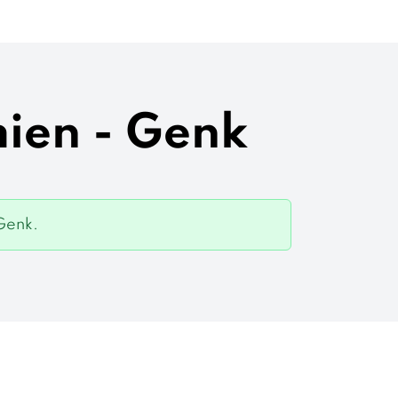
mien - Genk
Genk.