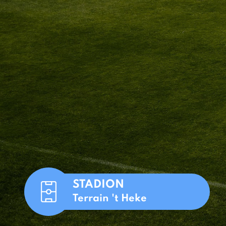
STADION
Terrain 't Heke