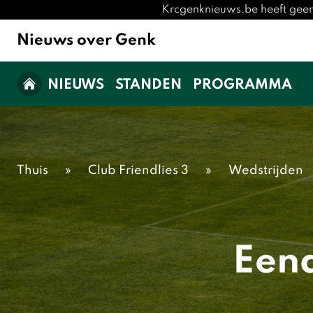
Krcgenknieuws.be heeft geen
Nieuws over Genk
NIEUWS
STANDEN
PROGRAMMA
Thuis
»
Club Friendlies 3
»
Wedstrijden
Eend