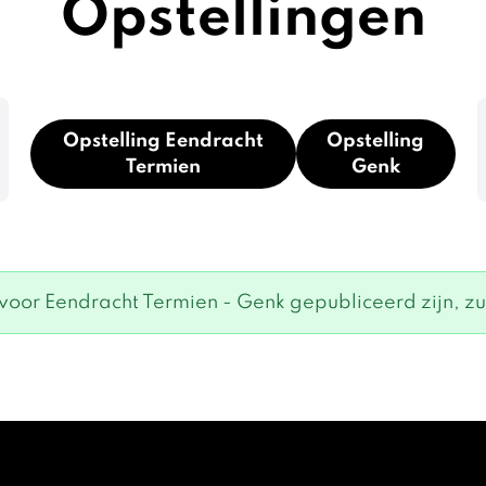
Opstellingen
Opstelling Eendracht
Opstelling
Termien
Genk
oor Eendracht Termien - Genk gepubliceerd zijn, zul