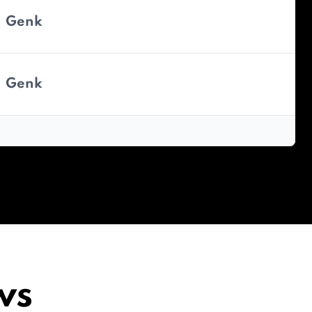
Genk
Genk
ws