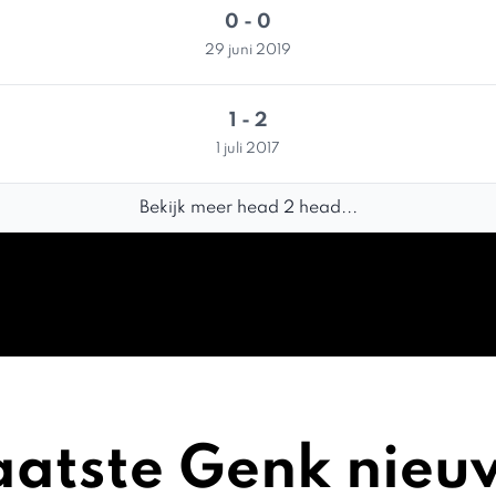
0 - 0
29 juni 2019
1 - 2
1 juli 2017
Bekijk meer head 2 head...
aatste Genk nieu