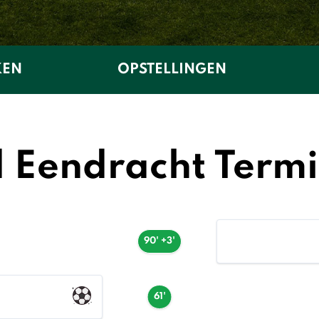
KEN
OPSTELLINGEN
d Eendracht Termi
90' +3'
61'